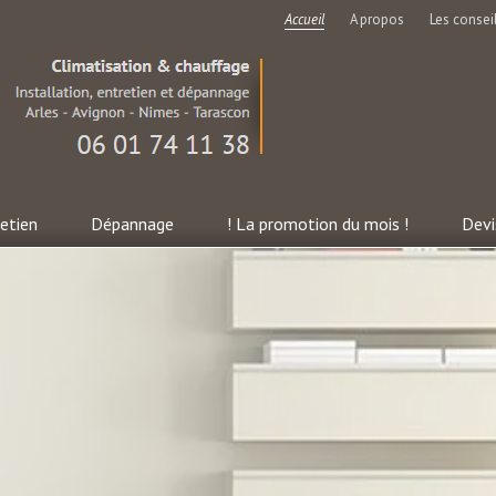
Accueil
A propos
Les consei
etien
Dépannage
! La promotion du mois !
Devi