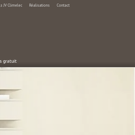
ls JV Climelec
Réalisations
Contact
s gratuit