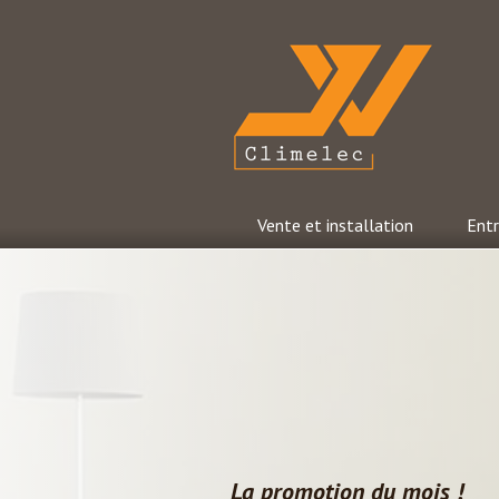
Aller
au
contenu
principal
JV Climelec
Vente et installation
Entr
La promotion du mois !