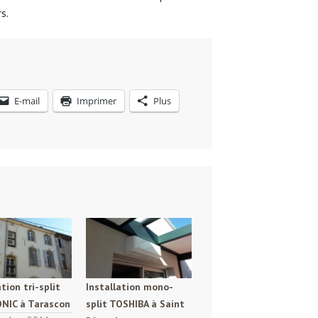
rs.
E-mail
Imprimer
Plus
ation tri-split
Installation mono-
NIC à Tarascon
split TOSHIBA à Saint