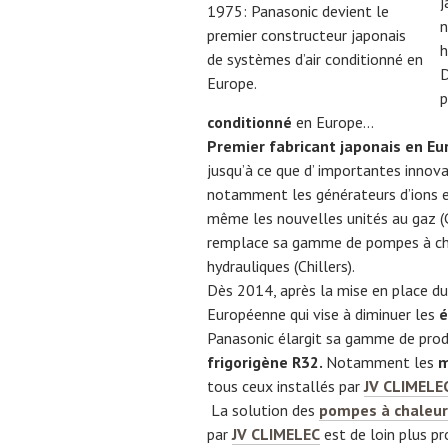
j
1975: Panasonic devient le
n
premier constructeur japonais
h
de systèmes d’air conditionné en
D
Europe.
p
conditionné
en Europe…
Premier fabricant japonais en Eu
jusqu’à ce que d’ importantes innov
notamment les générateurs d’ions 
même les nouvelles unités au gaz (
remplace sa gamme de pompes à ch
hydrauliques (Chillers).
Dès 2014, après la mise en place 
Européenne qui vise à diminuer les
é
Panasonic élargit sa gamme de pro
frigorigène R32.
Notamment
les
m
tous ceux installés par
JV CLIMELE
La solution des
pompes à chaleur 
par
JV CLIMELEC
est de loin plus pr