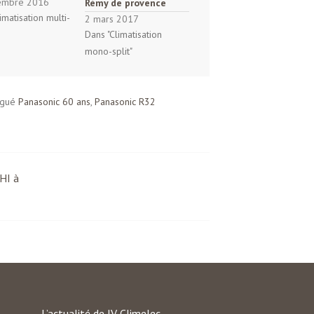
embre 2016
Rémy de provence
imatisation multi-
2 mars 2017
Dans "Climatisation
mono-split"
agué
Panasonic 60 ans
,
Panasonic R32
HI à
L’actualité de JV Climelec