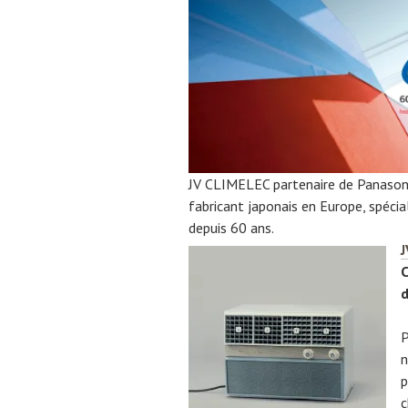
JV CLIMELEC partenaire de Panasoni
fabricant japonais en Europe, spécia
depuis 60 ans.
J
C
P
n
p
c