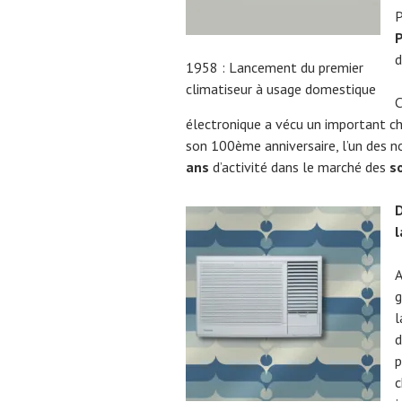
P
P
d
1958 : Lancement du premier
climatiseur à usage domestique
C
électronique a vécu un important ch
son 100ème anniversaire, l’un des no
ans
d’activité dans le marché des
s
D
l
A
g
l
d
p
c