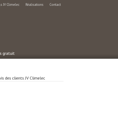
ls JV Climelec
Réalisations
Contact
s gratuit
vis des clients JV Climelec