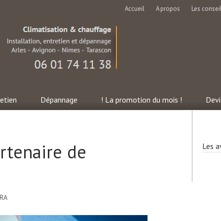
Accueil
A propos
Les consei
etien
Dépannage
! La promotion du mois !
Devi
rtenaire de
Les a
IRA