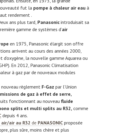
aponais. Ensuite, en 1973, la grande
ouveauté fut la
pompe à chaleur air eau
à
aut rendement .
eux ans plus tard,
Panasonic
introduisait
sa
remière gamme de systèmes d’
air
rope
en 1975, Panasonic élargit son offre
ations arrivent au cours des années 2000,
et d’oxygène, la nouvelle gamme Aquarea ou
GHP). En 2012, Panasonic Climatisation
aleur à gaz par de nouveaux modules
du nouveau règlement
F-Gaz
par l’Union
missions de gaz à effet de serre,
duits fonctionnant au nouveau
fluide
ono splits et multi splits au R32,
comme
C
depuis 4 ans.
air/air au R32
de
PANASONIC
proposée
opre, plus sûre, moins chère et plus