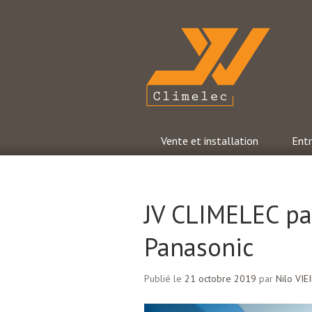
Aller
au
contenu
principal
JV Climelec
Vente et installation
Entr
JV CLIMELEC pa
Panasonic
Publié le
21 octobre 2019
par
Nilo VIE