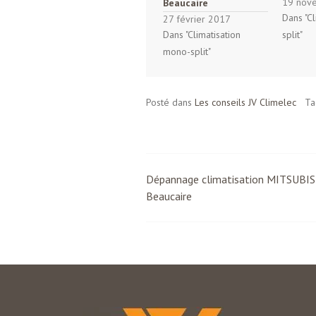
19 nov
Beaucaire
Dans "Cl
27 février 2017
Dans "Climatisation
split"
mono-split"
Posté dans
Les conseils JV Climelec
T
Dépannage climatisation MITSUBIS
Navigation
Beaucaire
des
articles