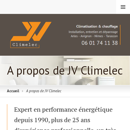
Aller
Menu
au
contenu
principal
JV Climelec
A propos de JV Climelec
Accueil
A propos de JV Climelec
Expert en performance énergétique
depuis 1990, plus de 25 ans