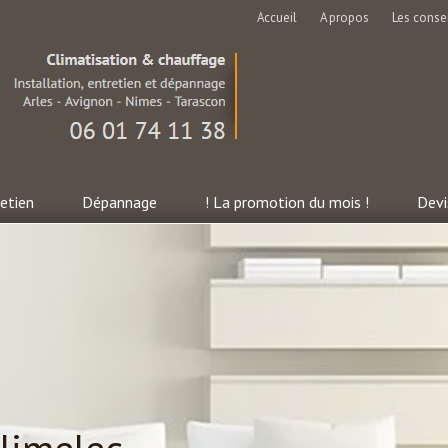
Accueil
A propos
Les consei
etien
Dépannage
! La promotion du mois !
Devi