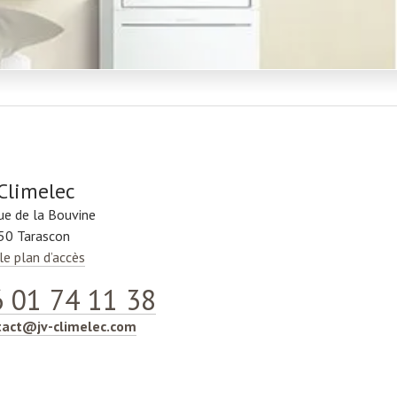
 Climelec
ue de la Bouvine
50 Tarascon
 le plan d’accès
 01 74 11 38
tact@jv-climelec.com