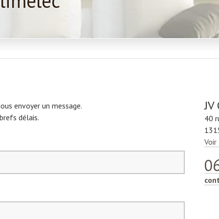
Climelec
JV
 nous envoyer un message.
refs délais.
40 r
131
Voir
06
con