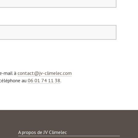
 e-mail à
contact@jv-climelec.com
 téléphone au
06 01 74 11 38
.
A propos de JV Climelec