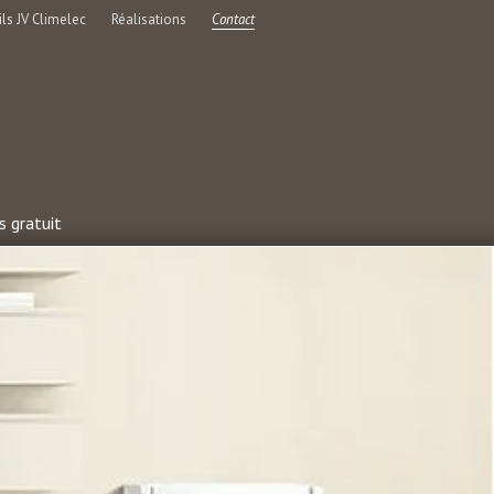
ls JV Climelec
Réalisations
Contact
s gratuit