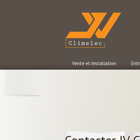
Aller
au
contenu
principal
JV Climelec
Vente et installation
Entr