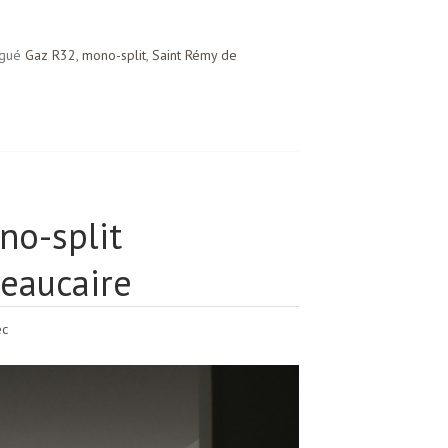
gué
Gaz R32
,
mono-split
,
Saint Rémy de
no-split
eaucaire
ec