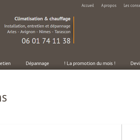
Accueil
A propos
Les conse
etien
Dépannage
! La promotion du mois !
Devi
ns