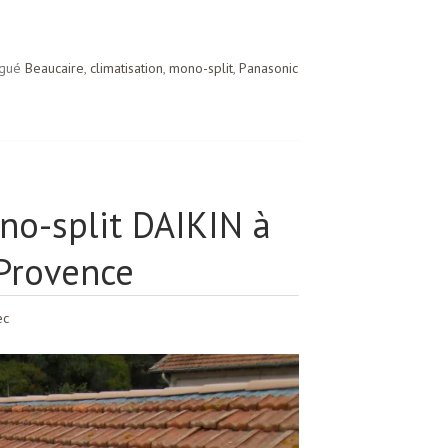
gué
Beaucaire
,
climatisation
,
mono-split
,
Panasonic
no-split DAIKIN à
Provence
ec