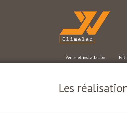
Aller
au
contenu
principal
JV Climelec
Vente et installation
Entr
Les réalisatio