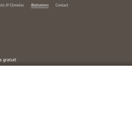
ils JV Climelec
Réalisations
Contact
s gratuit