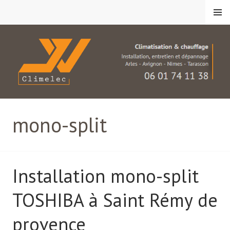
Aller
Menu
au
contenu
principal
JV Climelec
mono-split
Installation mono-split
TOSHIBA à Saint Rémy de
provence