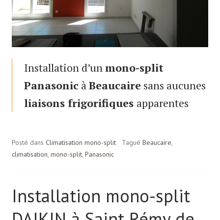
Installation d’un
mono-split
Panasonic
à
Beaucaire
sans aucunes
liaisons frigorifiques
apparentes
Posté dans
Climatisation mono-split
Tagué
Beaucaire
,
climatisation
,
mono-split
,
Panasonic
Installation mono-split
DAIKIN à Saint Rémy de