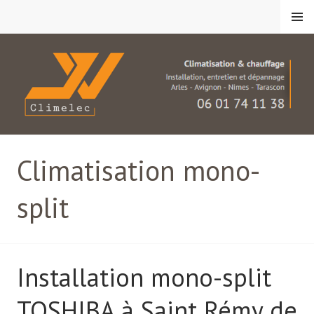
Aller
Menu
au
contenu
principal
JV Climelec
Climatisation mono-
split
Installation mono-split
TOSHIBA à Saint Rémy de