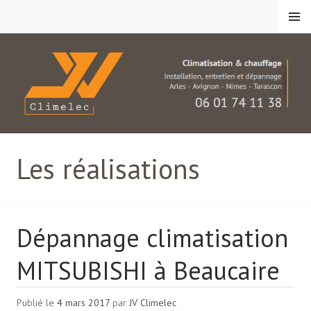
Aller
Menu
au
contenu
principal
JV Climelec
Les réalisations
Dépannage climatisation
MITSUBISHI à Beaucaire
Publié le
4 mars 2017
par
JV Climelec